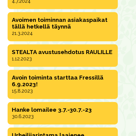
4.7.2024
Avoimen toiminnan asiakaspaikat
tällä hetkellä täynnä
21.3.2024
STEALTA avustusehdotus RAULILLE
1.12.2023
Avoin toiminta starttaa Fressillä
6.9.2023!
15.8.2023
Hanke lomailee 3.7.-30.7.-23
30.6.2023
Urheilijarintama laajenee