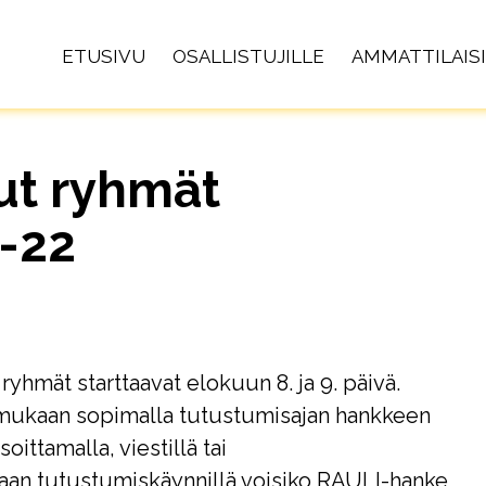
ETUSIVU
OSALLISTUJILLE
AMMATTILAISI
ut ryhmät
.-22
 ryhmät starttaavat elokuun 8. ja 9. päivä.
 mukaan sopimalla tutustumisajan hankkeen
oittamalla, viestillä tai
aan tutustumiskäynnillä voisiko RAULI-hanke