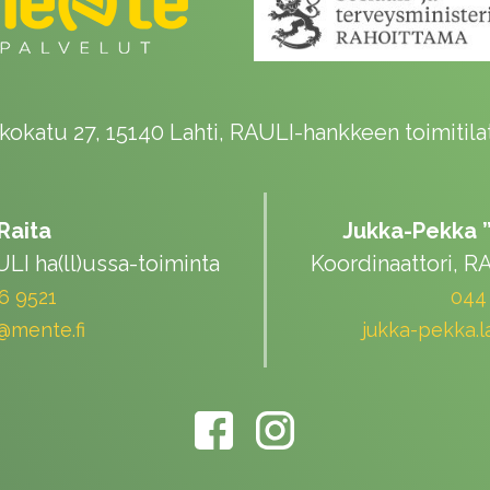
kokatu 27, 15140 Lahti, RAULI-hankkeen toimitila
 Raita
Jukka-Pekka 
LI ha(ll)ussa-toiminta
Koordinaattori, RA
6 9521
044
a@mente.fi
jukka-pekka.