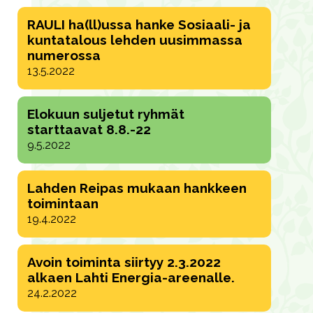
RAULI ha(ll)ussa hanke Sosiaali- ja
kuntatalous lehden uusimmassa
numerossa
13.5.2022
Elokuun suljetut ryhmät
starttaavat 8.8.-22
9.5.2022
Lahden Reipas mukaan hankkeen
toimintaan
19.4.2022
Avoin toiminta siirtyy 2.3.2022
alkaen Lahti Energia-areenalle.
24.2.2022