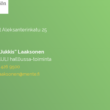
t Aleksanterinkatu 25
”Jukkis” Laaksonen
ULI ha(ll)ussa-toiminta
 426 9500
laaksonen@mente.fi