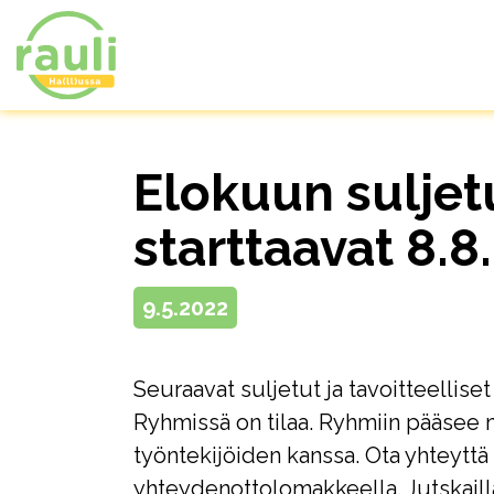
Elokuun suljet
starttaavat 8.8
9.5.2022
Seuraavat suljetut ja tavoitteelliset
Ryhmissä on tilaa. Ryhmiin pääsee
työntekijöiden kanssa. Ota yhteyttä s
yhteydenottolomakkeella. Jutskaill